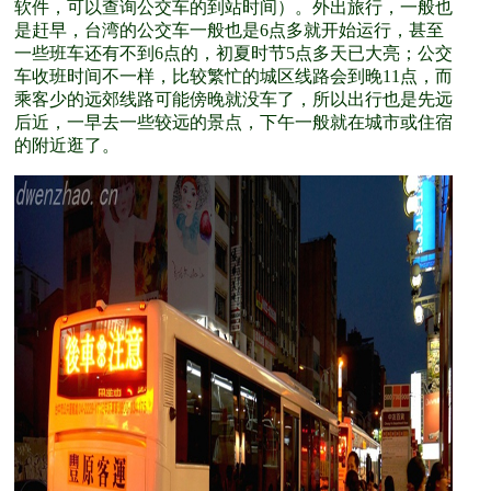
软件，可以查询公交车的到站时间）。外出旅行，一般也
是赶早，台湾的公交车一般也是6点多就开始运行，甚至
一些班车还有不到6点的，初夏时节5点多天已大亮；公交
车收班时间不一样，比较繁忙的城区线路会到晚11点，而
乘客少的远郊线路可能傍晚就没车了，所以出行也是先远
后近，一早去一些较远的景点，下午一般就在城市或住宿
的附近逛了。