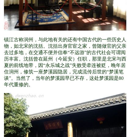
镇江古称润州，与此地有关的还有中国古代的一些历史人
物，如北宋的沈括。沈括出身官宦之家，曾随做官的父亲
去过多地，在交通不便并信奉“不远游”的古代社会可谓阅
历丰富。沈括曾在延州（今延安）任职，那里是北宋与西
夏的前线地带，因“永乐城之战”失败受牵连被贬，晚年居
住润州，修筑一座梦溪园隐居，完成流传后世的“梦溪笔
谈”。当然了，当年的梦溪园早已不存，这处梦溪园是80
年代重修的。