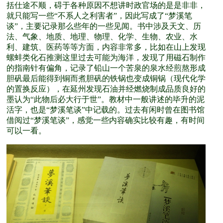
括仕途不顺，碍于各种原因不想讲时政官场的是是非非，
就只能写一些“不系人之利害者”，因此写成了“梦溪笔
谈”，主要记录那么些年的一些见闻。书中涉及天文、历
法、气象、地质、地理、物理、化学、生物、农业、水
利、建筑、医药等等方面，内容非常多，比如在山上发现
螺蚌类化石推测这里过去可能为海洋，发现了用磁石制作
的指南针有偏角，记录了铅山一个苦泉的泉水经煎熬形成
胆矾最后能得到铜而煮胆矾的铁锅也变成铜锅（现代化学
的置换反应），在延州发现石油并经燃烧制成品质良好的
墨认为“此物后必大行于世”。教材中一般讲述的毕升的泥
活字，也是“梦溪笔谈”中记载的。过去有闲时曾在图书馆
借阅过“梦溪笔谈”，感觉一些内容确实比较有趣，有时间
可以一看。