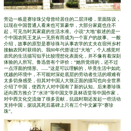
旁边一栋是赛珍珠父母曾经居住的二层洋楼，里面陈设，
以现在中国普通人看来也可算豪华，大部分家庭也住不
起，可见当时其家庭的生活水准。小说“大地”叙述的是一
个中国农民王龙从一无所有而成为一个富户的故事。一般
介绍，故事的原型是赛珍珠与从事农学的丈夫在宿州乡村
接触农民时获得的。我80年代曾读过“大地”，个人感觉对
农民的生活描写似乎比较理想化表面化，并不像有着深刻
体验的人所写。鲁迅曾有个评价：“她所觉得的，还不过
一点浮面的情形。......”这是可以理解的，毕竟生活中如此
优越的环境中，不可能对深处底层的劳动者生活的艰难有
太多切身感受，但其对中国人大致正面的描写也向全世界
介绍了中国，使西方人对中国有了新的认知。后来赛珍珠
还向西方推介了“水浒”等中国文学及林语堂等中国作家，
对中西文化交流做了很多贡献，抗战时期还发起一些活动
支持中国，据说其死后墓碑上只有三个中文篆字“赛珍
珠”。